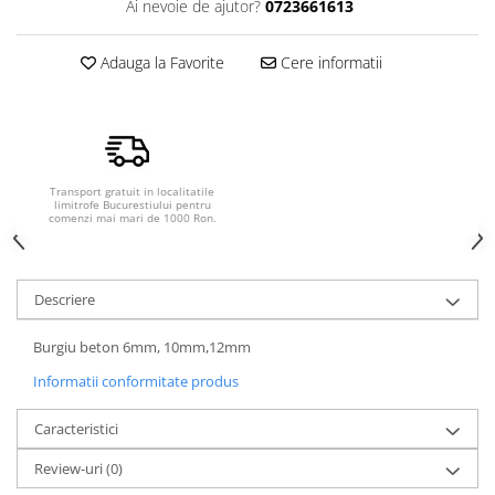
Ai nevoie de ajutor?
0723661613
Adauga la Favorite
Cere informatii
Transport gratuit in localitatile
limitrofe Bucurestiului pentru
comenzi mai mari de 1000 Ron.
Descriere
Burgiu beton 6mm, 10mm,12mm
Informatii conformitate produs
Caracteristici
Review-uri
(0)