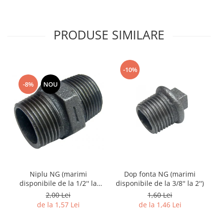
PRODUSE SIMILARE
-10%
-8%
NOU
Niplu NG (marimi
Dop fonta NG (marimi
disponibile de la 1/2'' la
disponibile de la 3/8'' la 2'')
2.1/2'')
2,00 Lei
1,60 Lei
de la 1,57 Lei
de la 1,46 Lei