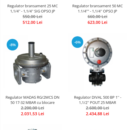
Regulator bransament 25 MC
Regulator bransament 50 MC
1,1/4'' - 1,1/4'' SIG OPSO JP
1.1/4"" - 1,1/4'' OPSO JP
550,00 Lei
660,00 Lei
512,00 Lei
623,00 Lei
-6%
-8%
Regulator MADAS RG/2MCS DN
Regulator DIVAL 500 BP 1'' -
50 17-32 MBAR cu blocare
1,1/2'' POUT 25 MBAR
2.200,00 Lei
2.600,00 Lei
2.031,53 Lei
2.434,88 Lei