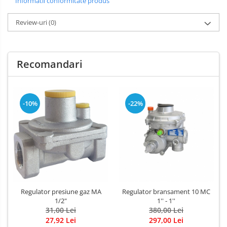
Informatii conformitate produs
Review-uri
(0)
Recomandari
-10%
-22%
Regulator presiune gaz MA
Regulator bransament 10 MC
1/2"
1'' - 1''
31,00 Lei
380,00 Lei
27,92 Lei
297,00 Lei