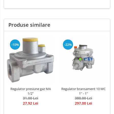
Produse similare
-10%
-22%
Regulator presiune gaz MA
Regulator bransament 10 MC
1/2"
1'' - 1''
31,00 Lei
380,00 Lei
27,92 Lei
297,00 Lei