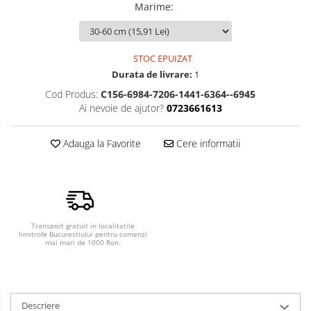
Marime
:
STOC EPUIZAT
Durata de livrare:
1
Cod Produs:
C156-6984-7206-1441-6364--6945
Ai nevoie de ajutor?
0723661613
Adauga la Favorite
Cere informatii
Transport gratuit in localitatile
limitrofe Bucurestiului pentru comenzi
mai mari de 1000 Ron.
Descriere