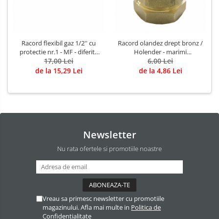
Racord flexibil gaz 1/2'' cu
Racord olandez drept bronz /
protectie nr.1 - MF - diferite
Holender - marimi
17,00 Lei
marimi
disponibile: 1/2'' , 3/8'' , 3/4'' ,
6,00 Lei
1''
de la 15,29 Lei
de la 4,86 Lei
Newsletter
Nu rata ofertele si promotiile noastre
Vreau sa primesc newsletter cu promotiile
magazinului. Afla mai multe in
Politica de
Confidentialitate