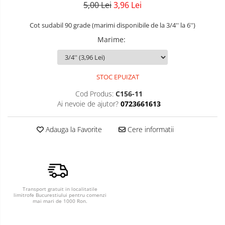
5,00 Lei
3,96 Lei
Cot sudabil 90 grade (marimi disponibile de la 3/4'' la 6'')
Marime
:
STOC EPUIZAT
Cod Produs:
C156-11
Ai nevoie de ajutor?
0723661613
Adauga la Favorite
Cere informatii
Transport gratuit in localitatile
limitrofe Bucurestiului pentru comenzi
mai mari de 1000 Ron.