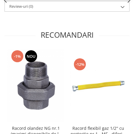
Review-uri
(0)
RECOMANDARI
-1%
NOU
-12%
Racord flexibil gaz 1/2'' cu
Racord olandez NG nr.1
protectie nr.1 - MF - diferite
(marimi disponibile de la