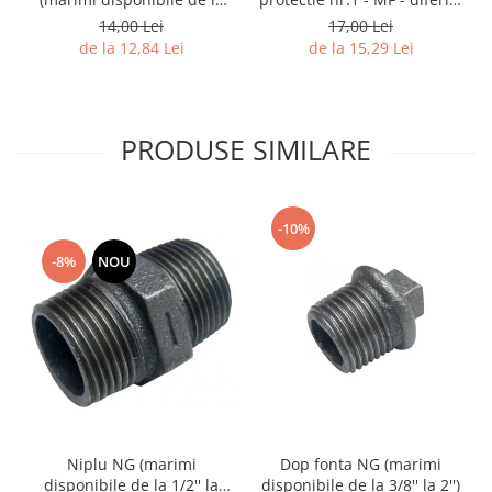
marimi
1/2'' la 2.1/2'')
17,00 Lei
14,00 Lei
de la 15,29 Lei
de la 12,84 Lei
PRODUSE SIMILARE
-10%
-8%
NOU
Niplu NG (marimi
Dop fonta NG (marimi
disponibile de la 1/2'' la
disponibile de la 3/8'' la 2'')