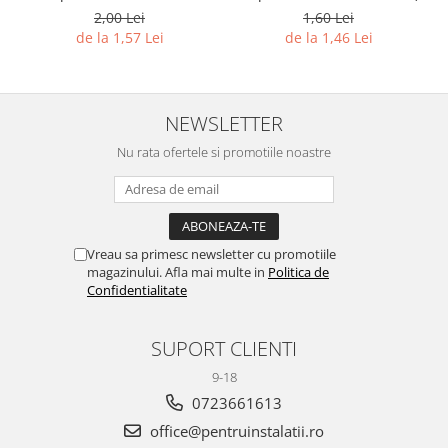
2.1/2'')
2,00 Lei
1,60 Lei
de la 1,57 Lei
de la 1,46 Lei
NEWSLETTER
Nu rata ofertele si promotiile noastre
Vreau sa primesc newsletter cu promotiile
magazinului. Afla mai multe in
Politica de
Confidentialitate
SUPORT CLIENTI
9-18
0723661613
office@pentruinstalatii.ro