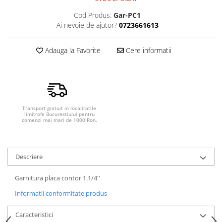
Cod Produs:
Gar-PC1
Ai nevoie de ajutor?
0723661613
Adauga la Favorite
Cere informatii
Transport gratuit in localitatile
limitrofe Bucurestiului pentru
comenzi mai mari de 1000 Ron.
Descriere
Garnitura placa contor 1.1/4''
Informatii conformitate produs
Caracteristici