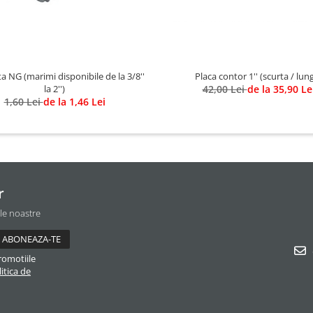
a NG (marimi disponibile de la 3/8''
Placa contor 1'' (scurta / lun
la 2'')
42,00 Lei
de la 35,90 Le
1,60 Lei
de la 1,46 Lei
r
ile noastre
romotiile
itica de