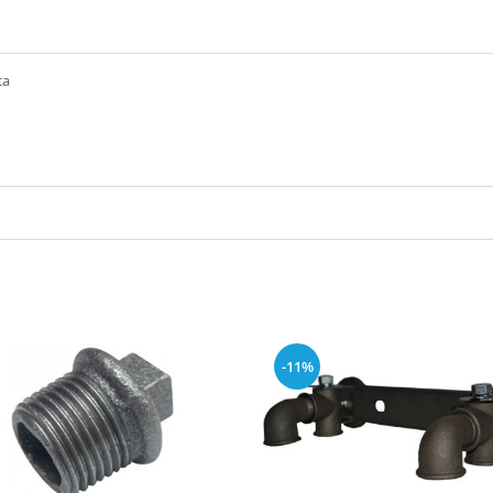
ca
-11%