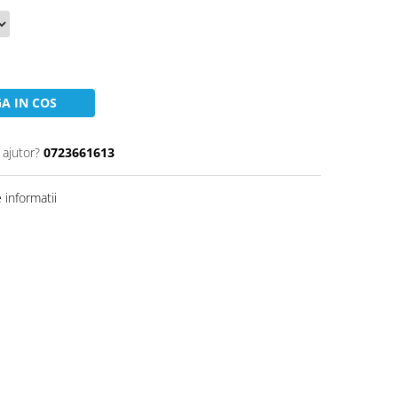
A IN COS
 ajutor?
0723661613
informatii