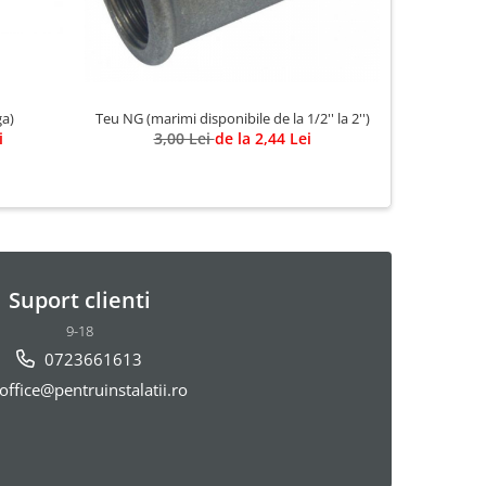
ga)
Teu NG (marimi disponibile de la 1/2'' la 2'')
Garnitura i
i
3,00 Lei
de la 2,44 Lei
25,
Suport clienti
9-18
0723661613
office@pentruinstalatii.ro