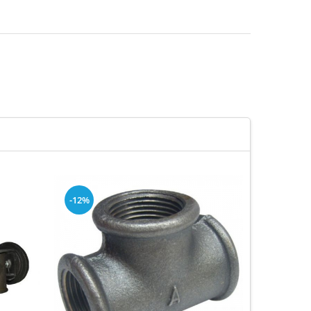
-12%
-18%