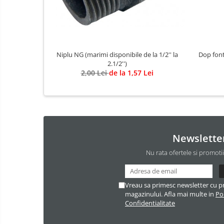
Niplu NG (marimi disponibile de la 1/2'' la
Dop font
2.1/2'')
2,00 Lei
de la 1,57 Lei
Newslette
Nu rata ofertele si promoti
Vreau sa primesc newsletter cu p
magazinului. Afla mai multe in
Pol
Confidentialitate