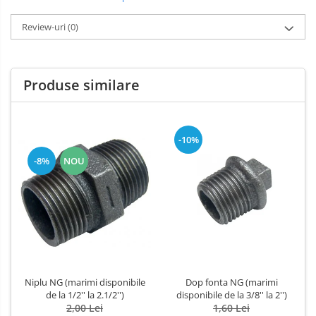
Review-uri
(0)
Produse similare
-10%
-8%
NOU
Niplu NG (marimi disponibile
Dop fonta NG (marimi
de la 1/2'' la 2.1/2'')
disponibile de la 3/8'' la 2'')
2,00 Lei
1,60 Lei