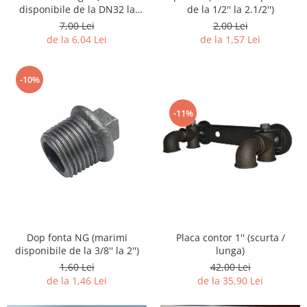
disponibile de la DN32 la
de la 1/2'' la 2.1/2'')
DN180)
7,00 Lei
2,00 Lei
de la 6,04 Lei
de la 1,57 Lei
-10%
-11%
Dop fonta NG (marimi
Placa contor 1'' (scurta /
disponibile de la 3/8'' la 2'')
lunga)
1,60 Lei
42,00 Lei
de la 1,46 Lei
de la 35,90 Lei