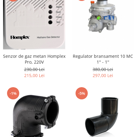
Senzor de gaz metan Homplex
Regulator bransament 10 MC
Pro, 220V
1'' - 1''
230,00 Lei
380,00 Lei
215,00 Lei
297,00 Lei
-1%
-5%