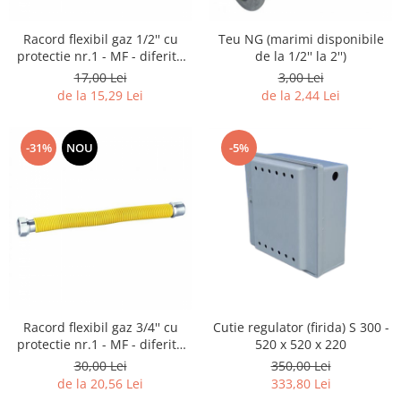
Racord flexibil gaz 1/2'' cu
Teu NG (marimi disponibile
protectie nr.1 - MF - diferite
de la 1/2'' la 2'')
marimi
17,00 Lei
3,00 Lei
de la 15,29 Lei
de la 2,44 Lei
-31%
NOU
-5%
Racord flexibil gaz 3/4'' cu
Cutie regulator (firida) S 300 -
protectie nr.1 - MF - diferite
520 x 520 x 220
marimi
30,00 Lei
350,00 Lei
de la 20,56 Lei
333,80 Lei