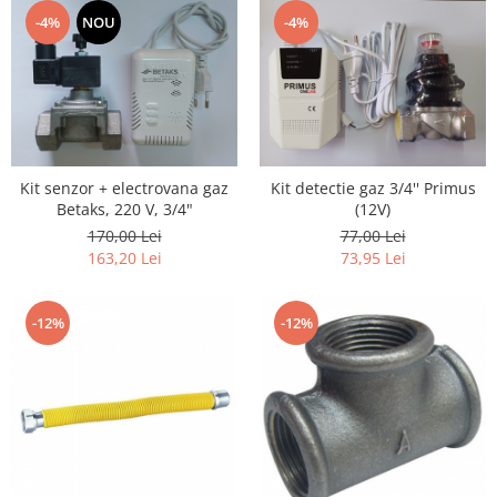
-4%
NOU
-4%
Kit senzor + electrovana gaz
Kit detectie gaz 3/4'' Primus
Betaks, 220 V, 3/4"
(12V)
170,00 Lei
77,00 Lei
163,20 Lei
73,95 Lei
-12%
-12%