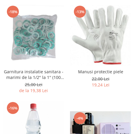
-18%
-13%
Garnitura instalatie sanitara -
Manusi protectie piele
marimi de la 1/2" la 1'' (100
22,00 Lei
BUC.)
25,00 Lei
19,24 Lei
de la 19,38 Lei
-16%
-4%