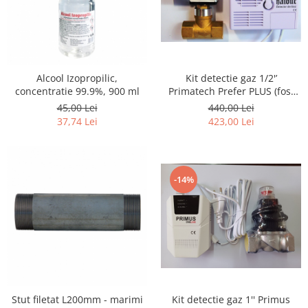
Alcool Izopropilic,
Kit detectie gaz 1/2'’
concentratie 99.9%, 900 ml
Primatech Prefer PLUS (fost
Haiduc)
45,00 Lei
440,00 Lei
37,74 Lei
423,00 Lei
-14%
Kit detectie gaz 1'' Primus
Stut filetat L200mm - marimi