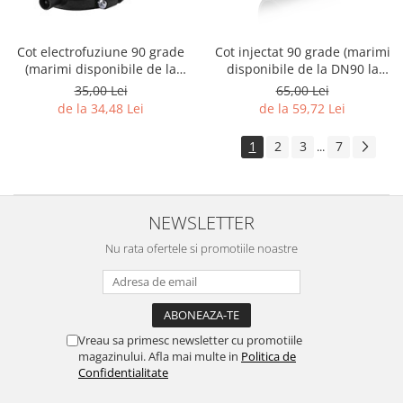
Cot electrofuziune 90 grade
Cot injectat 90 grade (marimi
(marimi disponibile de la
disponibile de la DN90 la
DN32 la DN160)
DN200)
35,00 Lei
65,00 Lei
de la 34,48 Lei
de la 59,72 Lei
1
2
3
7
...
NEWSLETTER
Nu rata ofertele si promotiile noastre
Vreau sa primesc newsletter cu promotiile
magazinului. Afla mai multe in
Politica de
Confidentialitate