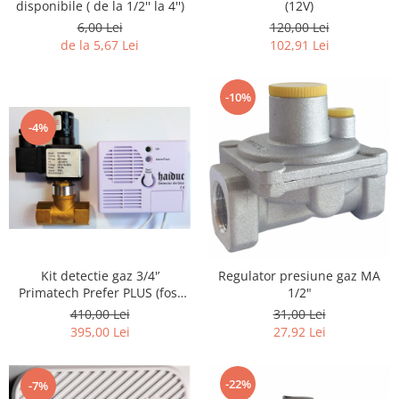
(12V)
disponibile ( de la 1/2'' la 4'')
120,00 Lei
6,00 Lei
102,91 Lei
de la 5,67 Lei
-10%
-4%
Kit detectie gaz 3/4'’
Regulator presiune gaz MA
Primatech Prefer PLUS (fost
1/2"
Haiduc)
410,00 Lei
31,00 Lei
395,00 Lei
27,92 Lei
-22%
-7%