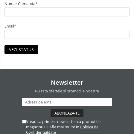
Numar Comanda*
Email*
VEZI STATUS
Newsletter
Nu rata ofertele si promotiile noastre
Vreau sa primesc newsletter cu promotiile
magazinului. Afla mai multe in
Politica de
Confidentialitate